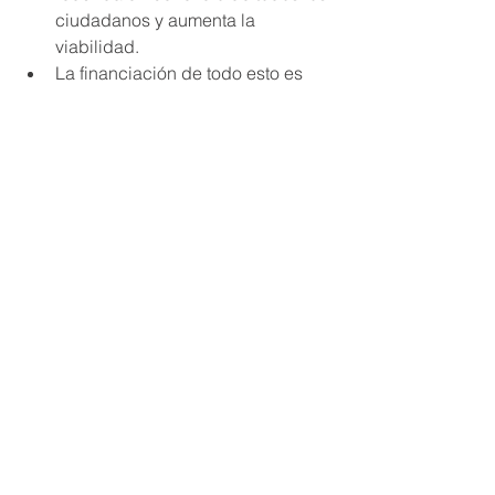
ciudadanos y aumenta la 
viabilidad.   
La financiación de todo esto es 
posible: el recurso a los bancos 
no debe ser más que una más de 
las opciones, y no 
necesariamente la primera. 
En definitiva, la rehabilitación supone 
una dinamización económica de los 
sectores de la construcción y servicios 
energéticos y la consiguiente creación 
de empleo a nivel local.
ESTADISTICAS
VARIOS