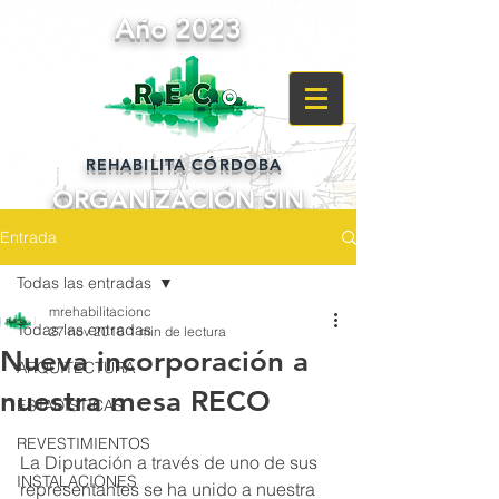
Año 2023
REHABILITA CÓRDOBA
ORGANIZACIÓN SIN
ANIMO DE LUCRO
Entrada
POR Y PARA
Todas las entradas
LOS CIUDADANOS
mrehabilitacionc
Todas las entradas
27 nov 2016
1 min de lectura
Nueva incorporación a
ARQUITECTURA
nuestra mesa RECO
ESTADISTICAS
REVESTIMIENTOS
La Diputación a través de uno de sus 
INSTALACIONES
representantes se ha unido a nuestra 