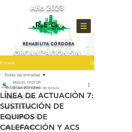
Año 2023
REHABILITA CÓRDOBA
ORGANIZACIÓN SIN
ANIMO DE LUCRO
Entrada
POR Y PARA
Todas las entradas
LOS CIUDADANOS
MIGUEL PASTOR
Todas las entradas
24 jun 2021
3 min de lectura
LÍNEA DE ACTUACIÓN 7:
ARQUITECTURA
SUSTITUCIÓN DE
ESTADISTICAS
EQUIPOS DE
REVESTIMIENTOS
CALEFACCIÓN Y ACS
INSTALACIONES