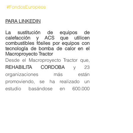
#FondosEuropeos
PARA LINKEDIN
La sustitución de equipos de 
calefacción y ACS que utilicen 
combustibles fósiles por equipos con 
tecnología de bomba de calor en el 
Macroproyecto Tractor
Desde el Macroproyecto Tractor que, 
REHABILITA CORDOBA
y 23 
organizaciones más están 
promoviendo, se ha realizado un 
estudio basándose en 600.000 
viviendas que indica que, si se 
sustituyera la caldera convencional por 
la bomba de calor, supondría un ahorro 
de energía anual de más de 6 millones 
de MWh lo que evitaría la emisión de 
más de 800 mil toneladas de CO2 al 