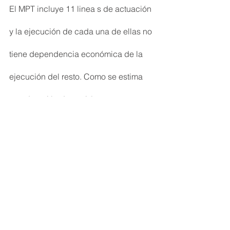
El MPT incluye 11 linea s de actuación 
y la ejecución de cada una de ellas no 
tiene dependencia económica de la 
ejecución del resto. Como se estima 
una duración de casi 6 años 
(iniciándose a mediados de 2021 
hasta diciembre de 2026), se ha 
considerado que cada línea de 
actuación puede alcanzar el objetivo 
de que se ejecute en 600.000 