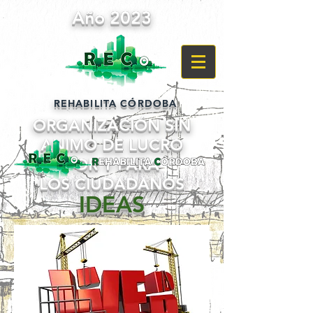
Año 2023
REHABILITA CÓRDOBA
ORGANIZACIÓN SIN
ANIMO DE LUCRO
POR Y PARA
LOS CIUDADANOS
IDEAS