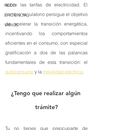
sobre las tarifas de electricidad. El 
RECO
cambio regulatorio persigue el objetivo 
EFICIENCIA
de acelerar la transición energética, 
VARIOS
incentivando los comportamientos 
eficientes en el consumo, con especial 
gratificación a dos de las palancas 
fundamentales de esta transición: el 
autoconsumo
 y la 
movilidad eléctrica
.
¿Tengo que realizar algún 
trámite?
Tu no tienes que preocuparte de 